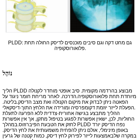
PLDD: גם מחט דקה וגם סיבים מוכנסים לדיסק החולה תחת
פלואורוסקופיה.
נוֹהָל
הליך PLDD מבוצע בהרדמה מקומית. סיב אופטי מוחדר לקנולה
מיוחדת תחת פלואורוסקופיה.
הדרכה. לאחר מריחת חומר ניגוד על
הפאטה ניתן לבדוק את מיקום הקנולה ואת מצב הדיסק.
בליטה.
הפעלת לייזר יוזמת דקומפרסיה ומורידה את הלחץ התוך-דיסקאלי.
ההליך מתבצע בגישה אחורית-צדדית ללא הפרעה לתעלת
החוליות, לכן, יש
אין אפשרות לפגוע בטיפול מתקן, אך אין אפשרות
לחזק את הטבעת הפיברוזוס.
במהלך PLDD נפח הדיסק יורד
באופן מינימלי, אולם ניתן להפחית משמעותית את לחץ הדיסק.
במקרה של
באמצעות לייזר לפירוק לחץ דיסק, כמות קטנה של גרעין