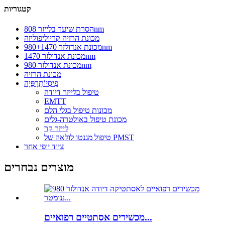
קטגוריות
הסרת שיער בלייזר 808nm
מכונת הרזיה קריוליפוליזה
מכונת אנדולזר 980+1470nm
מכונת אנדולזר 1470nm
מכונת אנדולזר 980nm
מכונת הרזיה
פִיסִיוֹתֶרָפִּיָה
טיפול בלייזר דיודה
EMTT
מכונות טיפול בגלי הלם
מכונת טיפול באולטרה-גלים
לייזר קר
טיפול מגנטו לולאה של PMST
ציוד יופי אחר
מוצרים נבחרים
מכשירים אסתטיים רפואיים...