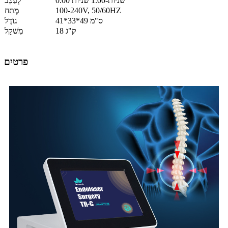
0.00 שניות-1.00 שניות
לְעַכֵּב
100-240V, 50/60HZ
מֶתַח
41*33*49 ס"מ
גוֹדֶל
18 ק"ג
מִשׁקָל
פרטים