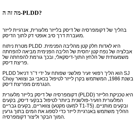
מה זה ה-PLDD?
בהליך של דקומפרסיה של דיסק בלייזר מלעורית, אנרגיית לייזר
מועברת דרך סיב אופטי דק לתוך הדיסק.
מטרת ניתוח PLDD היא לאדות חלק קטן מהליבה הפנימית.
אבלציה של נפח קטן יחסית של הליבה הפנימית מביאה להפחתה
משמעותית של הלחץ התוך-דיסקאלי, ובכך גורמת להפחתה של
פריצת דיסק.
PLDD הוא הליך רפואי זעיר פולשני שפותח על ידי ד"ר דניאל SJ
Choy בשנת 1986, המשתמש בקרן לייזר לטיפול בכאבי גב וצוואר
הנגרמים מפריצת דיסק.
דקומפרסיה של דיסק בלייזר מלעורית (PLDD) היא טכניקת הלייזר
המלעורית הזעיר-פולשנית ביותר לטיפול בבקעי דיסק, בקעים
צוואריים, בקעים גבריים (למעט מקטע T1-T5) ובקעים מותניים.
ההליך משתמש באנרגיית לייזר כדי לספוג את המים בתוך גרעין
המוך הבקר וליצור דקומפרסיה.