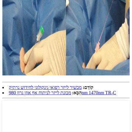
קוֹדֵם:
מכשיר לייזר רפואי גינקולוגי לחידוש נרתיק
מכונת לייזר לניתוח אף אוזן גרון 980nm 1470nm TR-C
הַבָּא: