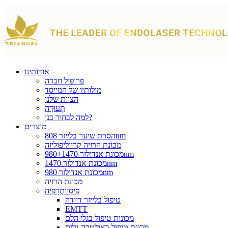
אודותינו
פרופיל חברה
מילותיו של המייסד
הצוות שלנו
תְעוּדָה
למה לבחור בנו?
מוצרים
הסרת שיער בלייזר 808nm
מכונת הרזיה קריוליפוליזה
מכונת אנדולזר 980+1470nm
מכונת אנדולזר 1470nm
מכונת אנדולזר 980nm
מכונת הרזיה
פִיסִיוֹתֶרָפִּיָה
טיפול בלייזר דיודה
EMTT
מכונות טיפול בגלי הלם
מכונת טיפול באולטרה-גלים