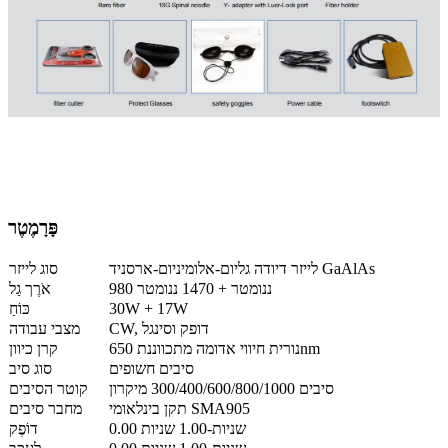
פָּרָמֶטֶר
לייזר דיודה גליום-אלומיניום-ארסניד GaAlAs
סוג לייזר
980 ננומטר + 1470 ננומטר
אֹרֶך גַל
30W + 17W
כּוֹחַ
CW, דופק וסינגל
מצבי עבודה
נורית חיווי אדומה מתכווננת 650nm
קרן כיוון
סיבים חשופים
סוג סיב
סיבים 300/400/600/800/1000 מיקרון
קוטר הסיבים
תקן בינלאומי SMA905
מחבר סיבים
0.00 שניות-1.00 שניות
דוֹפֶק