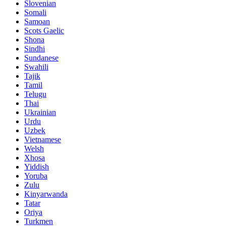
Slovenian
Somali
Samoan
Scots Gaelic
Shona
Sindhi
Sundanese
Swahili
Tajik
Tamil
Telugu
Thai
Ukrainian
Urdu
Uzbek
Vietnamese
Welsh
Xhosa
Yiddish
Yoruba
Zulu
Kinyarwanda
Tatar
Oriya
Turkmen