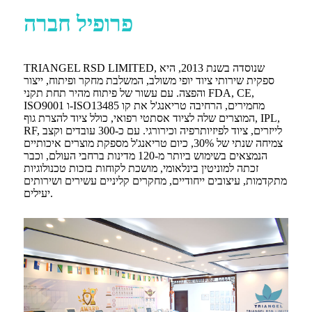
פרופיל חברה
TRIANGEL RSD LIMITED, שנוסדה בשנת 2013, היא
ספקית שירותי ציוד יופי משולב, המשלבת מחקר ופיתוח, ייצור
והפצה. עם עשור של פיתוח מהיר תחת תקני FDA, CE,
ISO9001 ו-ISO13485 מחמירים, הרחיבה טריאנג'ל את קו
המוצרים שלה לציוד אסתטי רפואי, כולל ציוד להצרת גוף, IPL,
RF, לייזרים, ציוד לפיזיותרפיה וכירורגי. עם כ-300 עובדים וקצב
צמיחה שנתי של 30%, כיום טריאנג'ל מספקת מוצרים איכותיים
הנמצאים בשימוש ביותר מ-120 מדינות ברחבי העולם, וכבר
זכתה למוניטין בינלאומי, מושכת לקוחות בזכות טכנולוגיות
מתקדמות, עיצובים ייחודיים, מחקרים קליניים עשירים ושירותים
יעילים.