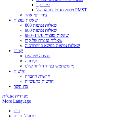
לייזר קר
טיפול מגנטו לולאה של PMST
ציוד יופי אחר
שאלות נפוצות
808 שאלות נפוצות
980 שאלות נפוצות
שאלות נפוצות 980+1470
שאלות נפוצות של קרו
שאלות נפוצות בנושא פיזיותרפיה
שֵׁרוּת
תמיכה שיווקית
תַעֲרוּכָה
מי משתמש בציוד הלייזר שלנו
חֲדָשׁוֹת
חדשות החברה
חדשות בתעשייה
צרו קשר
ספרדית
אַנגְלִית
More Language
בַּיִת
פרופיל חברה