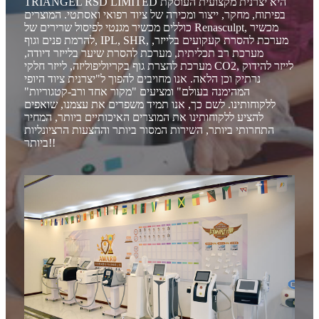
TRIANGEL RSD LIMITED היא יצרנית מקצועית העוסקת
בפיתוח, מחקר, ייצור ומכירה של ציוד רפואי ואסתטי. המוצרים
כוללים מכשיר מגנטי לפיסול שרירים של Renasculpt, מכשיר
להרמת פנים וגוף, IPL, SHR, מערכת להסרת קעקועים בלייזר,
מערכת רב תכליתית, מערכת להסרת שיער בלייזר דיודה,
מערכת להצרת גוף בקריוליפוליזה, לייזר חלקי CO2, לייזר להידוק
נרתיק וכן הלאה. אנו מחויבים להפוך ל"יצרנית ציוד היופי
המהימנה בעולם" ומציעים "מקור אחד ורב-קטגוריות"
ללקוחותינו. לשם כך, אנו תמיד משפרים את עצמנו, שואפים
להציע ללקוחותינו את המוצרים האיכותיים ביותר, המחיר
התחרותי ביותר, השירות המסור ביותר וההצעות הרציונליות
ביותר!!