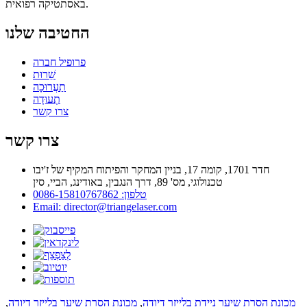
באסתטיקה רפואית.
החטיבה שלנו
פרופיל חברה
שֵׁרוּת
תַעֲרוּכָה
תְעוּדָה
צרו קשר
צרו קשר
חדר 1701, קומה 17, בניין המחקר והפיתוח המקיף של ז'יבו
טכנולוגי, מס' 89, דרך הנגבין, באודינג, הביי, סין
טלפון: 0086-15810767862
Email: director@triangelaser.com
מכונת הסרת שיער ניידת בלייזר דיודה
,
מכונת הסרת שיער בלייזר דיודה
,