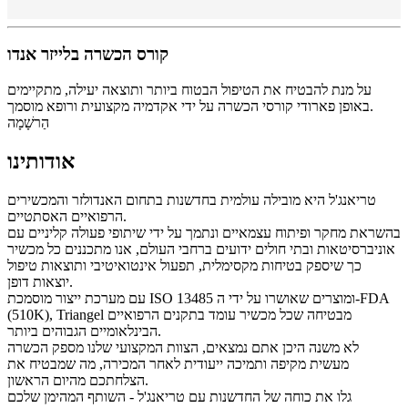
קורס הכשרה בלייזר אנדו
על מנת להבטיח את הטיפול הבטוח ביותר ותוצאה יעילה, מתקיימים
באופן פארודי קורסי הכשרה על ידי אקדמיה מקצועית ורופא מוסמך.
הַרשָׁמָה
אודותינו
טריאנג'ל היא מובילה עולמית בחדשנות בתחום האנדולזר והמכשירים
הרפואיים האסתטיים.
בהשראת מחקר ופיתוח עצמאיים ונתמך על ידי שיתופי פעולה קליניים עם
אוניברסיטאות ובתי חולים ידועים ברחבי העולם, אנו מתכננים כל מכשיר
כך שיספק בטיחות מקסימלית, תפעול אינטואיטיבי ותוצאות טיפול
יוצאות דופן.
עם מערכת ייצור מוסמכת ISO 13485 ומוצרים שאושרו על ידי ה-FDA
(510K), Triangel מבטיחה שכל מכשיר עומד בתקנים הרפואיים
הבינלאומיים הגבוהים ביותר.
לא משנה היכן אתם נמצאים, הצוות המקצועי שלנו מספק הכשרה
מעשית מקיפה ותמיכה ייעודית לאחר המכירה, מה שמבטיח את
הצלחתכם מהיום הראשון.
גלו את כוחה של החדשנות עם טריאנג'ל - השותף המהימן שלכם