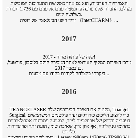
האמירויות הערביות, הוא גם אחד משלושת התערוכות המובילות
בעולם. החברה שלנו ערכה פרזנטציה פנים אל פנים עם 1,736 חברות
בשלושה ימים.
יריד היופי הבינלאומי של רוסיה 《InterCHARM》...
2017
2017 - שנה של פיתוח מהיר!
מרכז השירות המקיף האירופי לאחר המכירה הוקם בליסבון, פורטוגל,
בנובמבר 2017.
ביקרתי בהצלחה לקוחות בהודו עם מכונות...
2016
TRANGELASER מקימה את חטיבת הכירורגיה שלה, Triangel
Surgical, כדי להציע הליכים כירורגיים זעיר פולשניים המשתמשים
בעוצמה ובדיוק של טכנולוגיית לייזר, המציעה פתרונות אמבולטוריים
בתחומי גינקולוגיה, אף אוזן גרון, שאיבת שומן, הזעת יתר ופרוצדורות
כלי דם.
דגמי לייזר כירורגי מייצגים - Laseev (980nm 1470nm) TR980-V1,