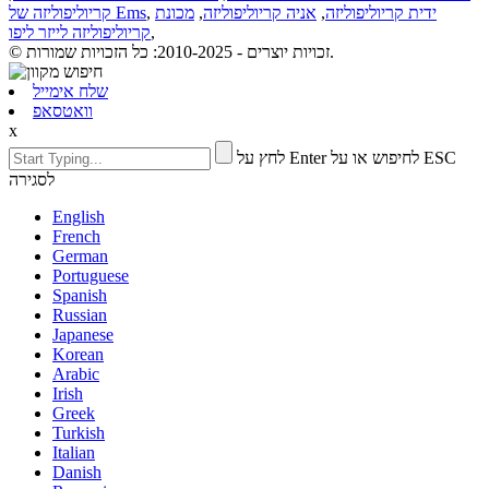
ידית קריוליפוליזה
,
אניה קריוליפוליזה
,
מכונת
,
קריוליפוליזה של Ems
,
קריוליפוליזה לייזר ליפו
© זכויות יוצרים - 2010-2025: כל הזכויות שמורות.
שלח אימייל
וואטסאפ
x
לחץ על Enter לחיפוש או על ESC
לסגירה
English
French
German
Portuguese
Spanish
Russian
Japanese
Korean
Arabic
Irish
Greek
Turkish
Italian
Danish