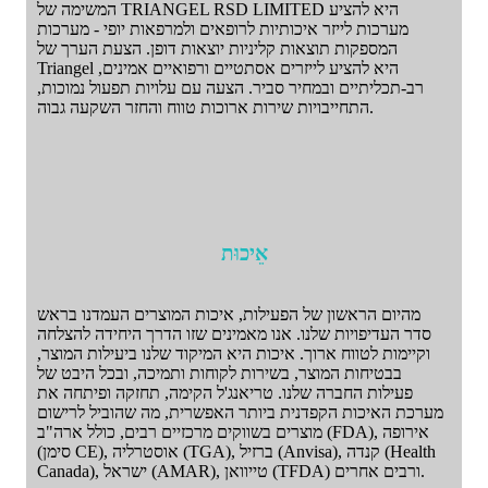
המשימה של TRIANGEL RSD LIMITED היא להציע
מערכות לייזר איכותיות לרופאים ולמרפאות יופי - מערכות
המספקות תוצאות קליניות יוצאות דופן. הצעת הערך של
Triangel היא להציע לייזרים אסתטיים ורפואיים אמינים,
רב-תכליתיים ובמחיר סביר. הצעה עם עלויות תפעול נמוכות,
התחייבויות שירות ארוכות טווח והחזר השקעה גבוה.
אֵיכוּת
מהיום הראשון של הפעילות, איכות המוצרים העמדנו בראש
סדר העדיפויות שלנו. אנו מאמינים שזו הדרך היחידה להצלחה
וקיימות לטווח ארוך. איכות היא המיקוד שלנו ביעילות המוצר,
בבטיחות המוצר, בשירות לקוחות ותמיכה, ובכל היבט של
פעילות החברה שלנו. טריאנג'ל הקימה, תחזקה ופיתחה את
מערכת האיכות הקפדנית ביותר האפשרית, מה שהוביל לרישום
מוצרים בשווקים מרכזיים רבים, כולל ארה"ב (FDA), אירופה
(סימן CE), אוסטרליה (TGA), ברזיל (Anvisa), קנדה (Health
Canada), ישראל (AMAR), טייוואן (TFDA) ורבים אחרים.