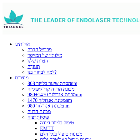
אודותינו
פרופיל חברה
מילותיו של המייסד
הצוות שלנו
תְעוּדָה
למה לבחור בנו?
מוצרים
הסרת שיער בלייזר 808nm
מכונת הרזיה קריוליפוליזה
מכונת אנדולזר 980+1470nm
מכונת אנדולזר 1470nm
מכונת אנדולזר 980nm
מכונת הרזיה
פִיסִיוֹתֶרָפִּיָה
טיפול בלייזר דיודה
EMTT
מכונות טיפול בגלי הלם
מכונת טיפול באולטרה-גלים