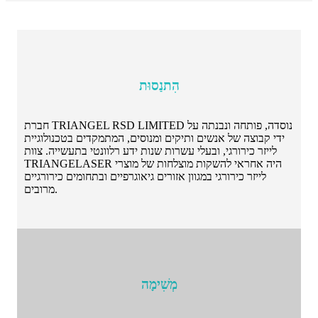
הִתנַסוּת
חברת TRIANGEL RSD LIMITED נוסדה, פותחה ונבנתה על
ידי קבוצה של אנשים ותיקים ומנוסים, המתמקדים בטכנולוגיית
לייזר כירורגי, ובעלי עשרות שנות ידע רלוונטי בתעשייה. צוות
TRIANGELASER היה אחראי להשקות מוצלחות של מוצרי
לייזר כירורגי במגוון אזורים גיאוגרפיים ובתחומים כירורגיים
מרובים.
מְשִׁימָה