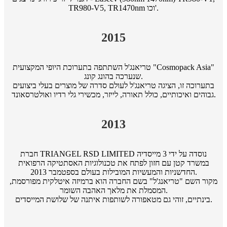
TR980-V5, TR1470nm וכו'.
2015
טריאנג'ל השתתפה בתערוכת היופי המקצועית "Cosmopack Asia"
שנערכה בהונג קונג.
בתערוכה זו, הציגה טריאנג'ל לעולם סדרה של מוצרים בעלי ביצועים
גבוהים ואיכותיים, כולל תאורה, לייזר, מכשירי גלי רדיו ואולטרסאונד.
2013
חברת TRIANGEL RSD LIMITED נוסדה על ידי 3 מייסדיה
במשרד קטן עם חזון לפתח את טכנולוגיות האסתטיקה הרפואית
החדשניות והמעשיות המובילות בעולם בספטמבר 2013.
מקור השם "טריאנג'ל" בשם החברה הוא ברמיזה איטלקית מפורסמת,
המסמלת את מלאך האהבה השומר.
בינתיים, זוהי גם מטאפורה לשותפות איתנה של שלושת המייסדים.