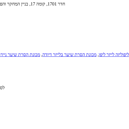
חדר 1701, קומה 17, בניין המחקר והפיתוח המקיף של ז'יבו טכנולוגי, מס' 89, דרך הנגבין, באודינג, הביי, סין
פוליזה לייזר ליפו
,
מכונת הסרת שיער בלייזר דיודה
,
מכונת הסרת שיער ניידת 
לחץ על Enter ל