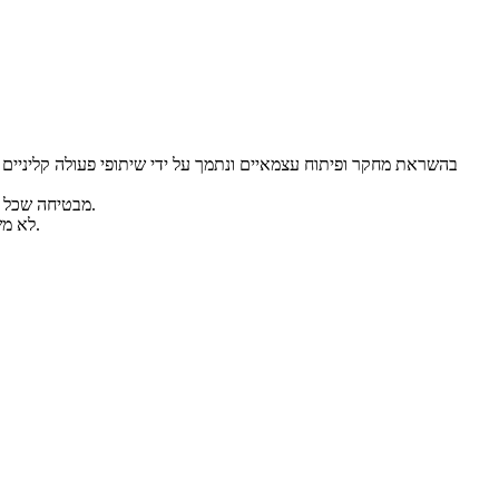
בהשראת מחקר ופיתוח עצמאיים ונתמך על ידי שיתופי פעולה קליניים ע
עם מערכת ייצור מוסמכת ISO 13485 ומוצרים שאושרו על ידי ה-FDA (510K), Triangel מבטיחה שכל מכשיר עומד בתקנים הרפואיים הבינלאומיים הגבוהים ביותר.
לא משנה היכן אתם נמצאים, הצוות המקצועי שלנו מספק הכשרה מעשית מקיפה ותמיכה ייעודית לאחר המכירה, מה שמבטיח את הצלחתכם מהיום הראשון.