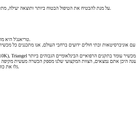
על מנת להבטיח את הטיפול הבטוח ביותר ותוצאה יעילה, מתקיימים באופן פארודי קורסי הכשרה על ידי אקדמיה מקצועית ורופא מוסמך.
טריאנג'ל היא מובילה עולמית בחדשנות בתחום האנדולזר והמכשירים הרפואיים האסתטיים.
ם אוניברסיטאות ובתי חולים ידועים ברחבי העולם, אנו מתכננים כל מכשיר
גלו את כוחה של החדשנות עם טריאנג'ל - השותף המהימן שלכם באסתטיקה רפואית.