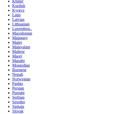
Khmer
Kurdish
Kyrgyz
Latin
Latvian
Lithuanian
Luxembou..
Macedonian
Malagasy
Malay
Malayalam
Maltese
Maori
Marathi
Mongolian
Burmese
Nepali
Norwegian
Pashto
Persian
Punjabi
Serbian
Sesotho
Sinhala
Slovak