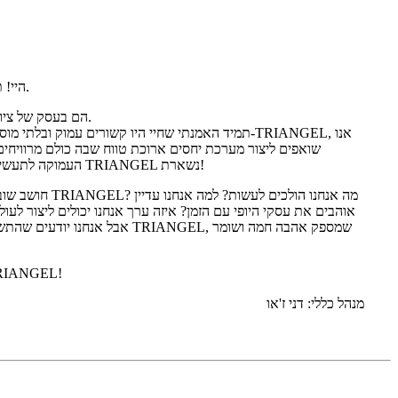
היי! תודה שבאתם לכאן וקראתם את הסיפור על טריאנג'ל.
מקורותיה של TRIANGEL הם בעסק של ציוד יופי שהחל בשנת 2013.
שואפים ליצור מערכת יחסים ארוכת טווח שבה כולם מרוויחים
העמוקה לתעשיית היופי לעולם לא משתנה. הרבה דברים חולפים, אך TRIANGEL נשארת!
אוהבים את עסקי היופי עם הזמן? איזה ערך אנחנו יכולים ליצור לעו
אבל אנחנו יודעים שהתשובה ניכרת ב
תודה על הבחירה הנבונה לשתף 
מנהל כללי: דני ז'או