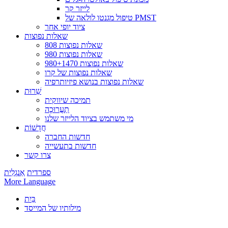
לייזר קר
טיפול מגנטו לולאה של PMST
ציוד יופי אחר
שאלות נפוצות
808 שאלות נפוצות
980 שאלות נפוצות
שאלות נפוצות 980+1470
שאלות נפוצות של קרו
שאלות נפוצות בנושא פיזיותרפיה
שֵׁרוּת
תמיכה שיווקית
תַעֲרוּכָה
מי משתמש בציוד הלייזר שלנו
חֲדָשׁוֹת
חדשות החברה
חדשות בתעשייה
צרו קשר
ספרדית
אַנגְלִית
More Language
בַּיִת
מילותיו של המייסד