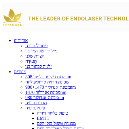
אודותינו
פרופיל חברה
מילותיו של המייסד
הצוות שלנו
תְעוּדָה
למה לבחור בנו?
מוצרים
הסרת שיער בלייזר 808nm
מכונת הרזיה קריוליפוליזה
מכונת אנדולזר 980+1470nm
מכונת אנדולזר 1470nm
מכונת אנדולזר 980nm
מכונת הרזיה
פִיסִיוֹתֶרָפִּיָה
טיפול בלייזר דיודה
EMTT
מכונות טיפול בגלי הלם
מכונת טיפול באולטרה-גלים