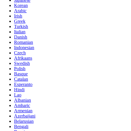
Japanese
Korean
Arabic
Irish
Greek
Turkish
Italian
Danish
Romanian
Indonesian
Czech
Afrikaans
Swedish
Polish
Basque
Catalan
Esperanto
Hindi
Lao
Albanian
Amharic
Armenian
Azerbaijani
Belarusian
Bengali