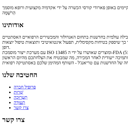
הַרשָׁמָה
אודותינו
 כך שיספק בטיחות מקסימלית, תפעול אינטואיטיבי ותוצאות טיפול יוצאות
דופן.
החטיבה שלנו
פרופיל חברה
שֵׁרוּת
תַעֲרוּכָה
תְעוּדָה
צרו קשר
צרו קשר