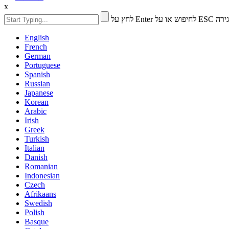
x
חיפוש או על ESC לסגירה
English
French
German
Portuguese
Spanish
Russian
Japanese
Korean
Arabic
Irish
Greek
Turkish
Italian
Danish
Romanian
Indonesian
Czech
Afrikaans
Swedish
Polish
Basque