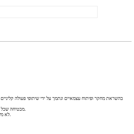
בהשראת מחקר ופיתוח עצמאיים ונתמך על ידי שיתופי פעולה קליניים ע
עם מערכת ייצור מוסמכת ISO 13485 ומוצרים שאושרו על ידי ה-FDA (510K), Triangel מבטיחה שכל מכשיר עומד בתקנים הרפואיים הבינלאומיים הגבוהים ביותר.
לא משנה היכן אתם נמצאים, הצוות המקצועי שלנו מספק הכשרה מעשית מקיפה ותמיכה ייעודית לאחר המכירה, מה שמבטיח את הצלחתכם מהיום הראשון.