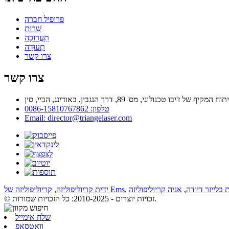
פרופיל חברה
שֵׁרוּת
תַעֲרוּכָה
תְעוּדָה
צרו קשר
צרו קשר
טלפון: 0086-15810767862
Email: director@triangelaser.com
בלייזר דיודה
,
אניה קריוליפוליזה
,
קריוליפוליזה של Ems
ידית קריוליפוליזה
,
© זכויות יוצרים - 2010-2025: כל הזכויות שמורות.
שלח אימייל
וואטסאפ