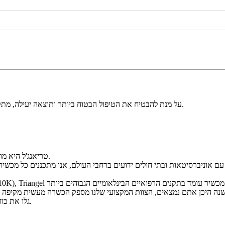
על מנת להבטיח את הטיפול הבטוח ביותר ותוצאה יעילה, מתקיימים באופן פארודי קורסי הכשרה על ידי אקדמיה מקצועית ורופא מוסמך.
טריאנג'ל היא מובילה עולמית בחדשנות בתחום האנדולזר והמכשירים הרפואיים האסתטיים.
ם אוניברסיטאות ובתי חולים ידועים ברחבי העולם, אנו מתכננים כל מכשיר
גלו את כוחה של החדשנות עם טריאנג'ל - השותף המהימן שלכם באסתטיקה רפואית.