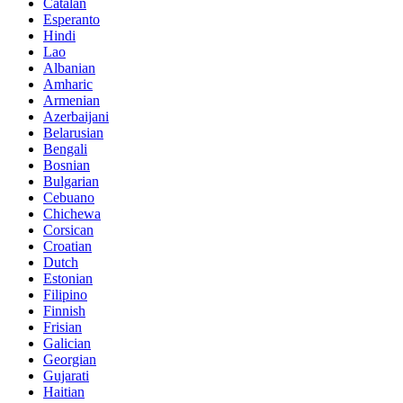
Catalan
Esperanto
Hindi
Lao
Albanian
Amharic
Armenian
Azerbaijani
Belarusian
Bengali
Bosnian
Bulgarian
Cebuano
Chichewa
Corsican
Croatian
Dutch
Estonian
Filipino
Finnish
Frisian
Galician
Georgian
Gujarati
Haitian