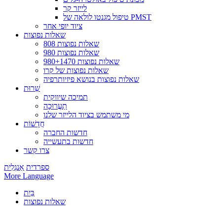
לייזר קר
טיפול מגנטו לולאה של PMST
ציוד יופי אחר
שאלות נפוצות
808 שאלות נפוצות
980 שאלות נפוצות
שאלות נפוצות 980+1470
שאלות נפוצות של קרו
שאלות נפוצות בנושא פיזיותרפיה
שֵׁרוּת
תמיכה שיווקית
תַעֲרוּכָה
מי משתמש בציוד הלייזר שלנו
חֲדָשׁוֹת
חדשות החברה
חדשות בתעשייה
צרו קשר
ספרדית
אַנגְלִית
More Language
בַּיִת
שאלות נפוצות