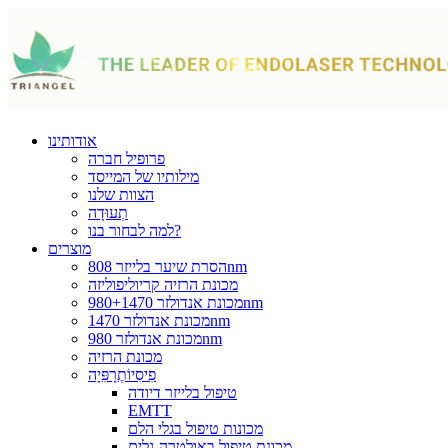
אודותינו
פרופיל חברה
מילותיו של המייסד
הצוות שלנו
תְעוּדָה
למה לבחור בנו?
מוצרים
הסרת שיער בלייזר 808nm
מכונת הרזיה קריוליפוליזה
מכונת אנדולזר 980+1470nm
מכונת אנדולזר 1470nm
מכונת אנדולזר 980nm
מכונת הרזיה
פִיסִיוֹתֶרָפִּיָה
טיפול בלייזר דיודה
EMTT
מכונות טיפול בגלי הלם
מכונת טיפול באולטרה-גלים