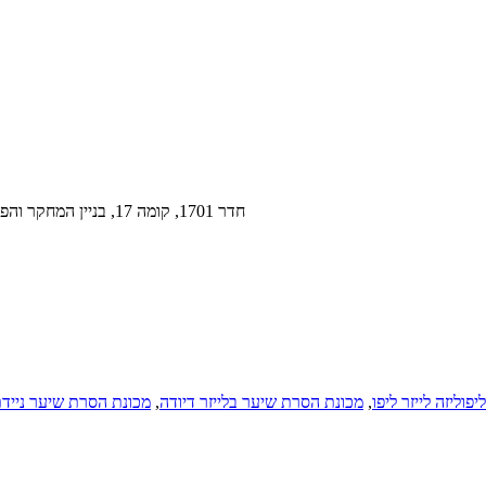
חדר 1701, קומה 17, בניין המחקר והפיתוח המקיף של ז'יבו טכנולוגי, מס' 89, דרך הנגבין, באודינג, הביי, סין
פוליזה לייזר ליפו
,
מכונת הסרת שיער בלייזר דיודה
,
מכונת הסרת שיער ניידת 