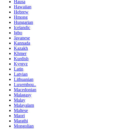
Hausa
Hawaiian
Hebrew
Hmong
Hungarian
Icelandic
Igbo
Javanese
Kannada
Kazakh
Khmer
Kurdish
Kyrgyz
Latin
Latvian
Lithuanian
Luxembou..
Macedonian
Malagasy
Malay
Malayalam
Maltese
Maori
Marathi
Mongolian